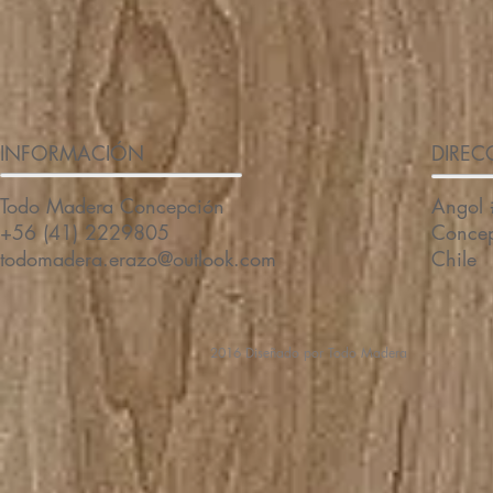
INFORMACIÓN
DIREC
Todo Madera Concepción
Angol
+56 (41) 2229805
Conce
todomadera.erazo@outlook.com
Chile
2016 Diseñado por Todo Madera