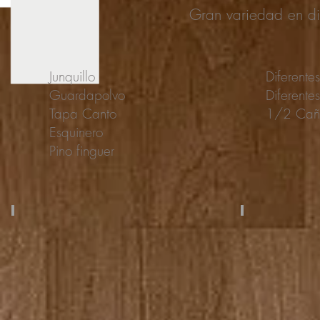
Gran variedad en di
Junquillo
Diferente
Guardapolvo
Diferente
Tapa Canto
1/2 Ca
Esquinero
Pino finguer