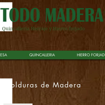
Quincalleria Herraje y Hierro forjado
RESA
QUINCALLERIA
HIERRO FORJA
Molduras de Madera